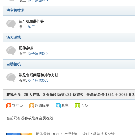
版主:
脉子家族001
洗车机技术
脉
洗车机组装问答
版主:
陈工
谈天说地
配件杂谈
版主:
脉子家族002
自助整机
常见售后问题和排除方法
电
版主:
脉子家族003
在线会员
-
26
人在线 -
0
会员(
0
隐身),
26
位游客 - 最高记录是
1351
于
2025-6-2
管理员
超级版主
版主
会员
当前只有游客或隐身会员在线
提供最新 Discuz! 产品新闻、软件下载与技术交流