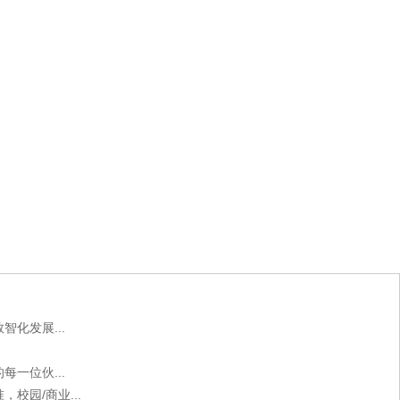
化发展...
一位伙...
校园/商业...