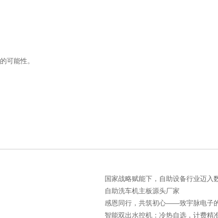
的可能性。
国家战略赋能下，自助设备行业迈入数智
自助洗车机主板源头厂家
感恩同行，共筑初心——致宇脉电子的每
智能双出水控机：冷热自选，计费精准，