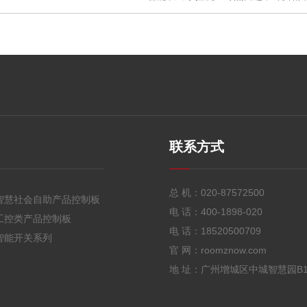
联系方式
总 机：
020-87572500
智慧社会自助产品控制板
电 话：
400-1898-020
工控类产品控制板
电 话：
18520500709
智能开关系列
官 网：roomznow.com
地 址：广州增城区中城智慧园B