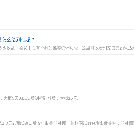
益怎么给到他呢？
少收益，会员中心有个我的推荐统计功能，这里可以看到充值完如果达到
概5天3.LCD后制程到料后：大概15天...
-3天2.图纸确认后安排制作菲林图，菲林图纸做好发出做菲林，菲林回到公