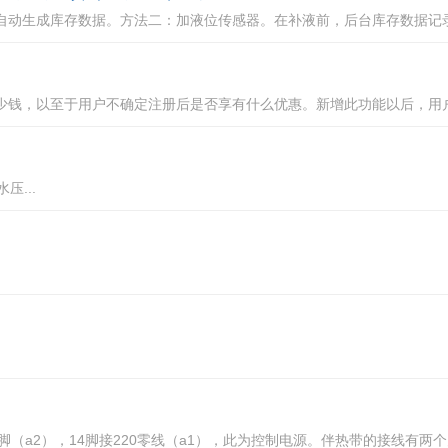
动生成库存数据。方法二：加液位传感器。在补液前，后台库存数据记录
钱，以至于用户不确定注册后是否享有什么优惠。新增此功能以后，用户
...
器13脚（a2），14脚接220零线（a1），此为控制电源。伴热带的接线有