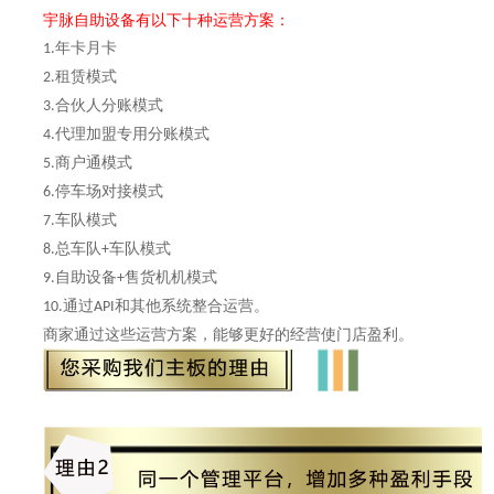
宇脉自助设备有以下十种运营方案：
年卡月卡
1.
租赁模式
2.
合伙人分账模式
3.
代理加盟专用分账模式
4.
商户通模式
5.
停车场对接模式
6.
车队模式
7.
总车队
车队模式
8.
+
自助设备
售货机机模式
9.
+
通过
和其他系统整合运营。
10.
API
商家通过这些运营方案，能够更好的经营使门店盈利。