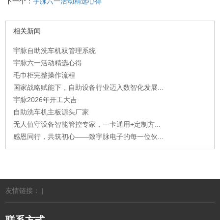
下一个：
宇脉六一活动精选心得
相关新闻
宇脉自助洗车机双管理系统
宇脉六一活动精选心得
毛巾柜完整操作流程
国家战略赋能下，自助设备行业迈入数智化发展...
宇脉2026年开工大吉
自助洗车机主板源头厂家
无人值守设备智能管控专家，一卡通用+定制方...
感恩同行，共筑初心——致宇脉电子的每一位伙...
友情链接： |