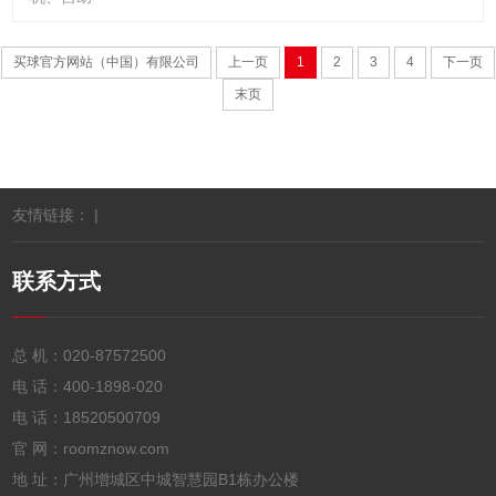
买球官方网站（中国）有限公司
上一页
1
2
3
4
下一页
末页
友情链接： |
联系方式
总 机：
020-87572500
电 话：
400-1898-020
电 话：
18520500709
官 网：roomznow.com
地 址：广州增城区中城智慧园B1栋办公楼