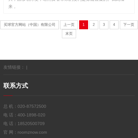
来，
买球官方网站（中国）有限公司
上一页
1
2
3
4
下一页
末页
友情链接： |
联系方式
总 机：
020-87572500
电 话：
400-1898-020
电 话：
18520500709
官 网：roomznow.com