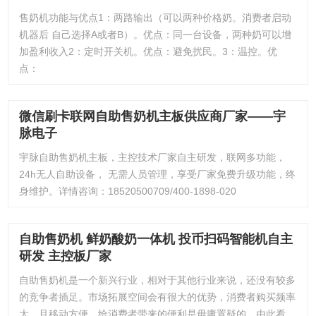
售奶机功能与优点1：两路输出（可以两种价格奶。消费者启动
机器后 自己选择A或者B）。优点：同一台设备，两种奶可以增
加盈利收入2：定时开关机。优点：避免扰民。3：温控。优
点：
微信刷卡联网自助售奶机主板供应商厂家——宇
脉电子
宇脉自助售奶机主板，主控技术厂家自主研发，联网多功能，
24h无人自助设备， 无需人员管理，享受厂家免费升级功能，终
身维护。详情咨询：18520500709/400-1898-020
自助售奶机 鲜奶酸奶一体机 投币扫码智能机自主
研发 主控板厂家
自助售奶机是一个新兴行业，相对于其他行业来说，还没有较多
的竞争者插足。市场拓展空间会有很大的优势，消费者购买频率
大，且移动方便，给消费者带来的便利是毋庸置疑的。由此看