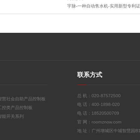
宇脉-一种自动售水机-实用新型专利证书
联系方式
总 机：
020-87572500
智慧社会自助产品控制板
电 话：
400-1898-020
工控类产品控制板
电 话：
18520500709
智能开关系列
官 网：roomznow.com
地 址：广州增城区中城智慧园B