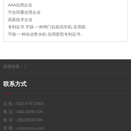
AAA信用企业
守合同重信用企业
高新技术企业
专利证书 宇脉-一种闸门自助洗车机-实用新...
宇脉-一种自动售水机-实用新型专利证书...
友情链接： |
联系方式
总 机：
020-87572500
电 话：
400-1898-020
电 话：
18520500709
官 网：roomznow.com