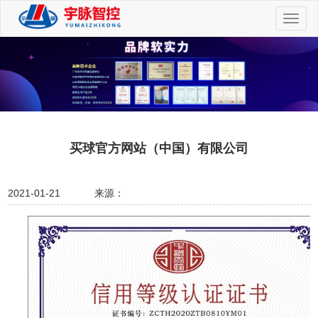
切
换
导
航
买球官方网站（中国）有限公司
2021-01-21
来源：