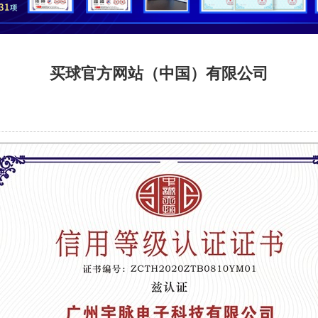
买球官方网站（中国）有限公司