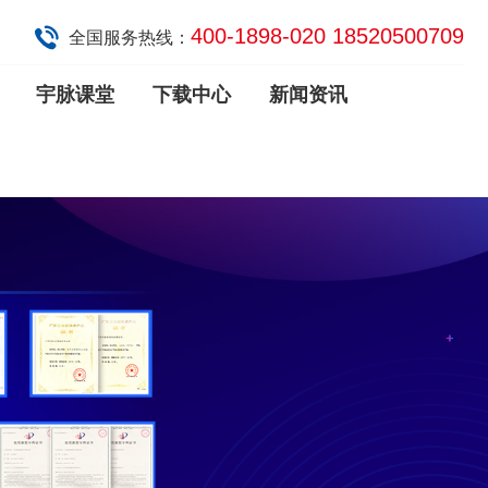
400-1898-020 18520500709
全国服务热线：
宇脉课堂
下载中心
新闻资讯