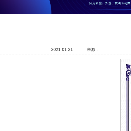
2021-01-21
来源：