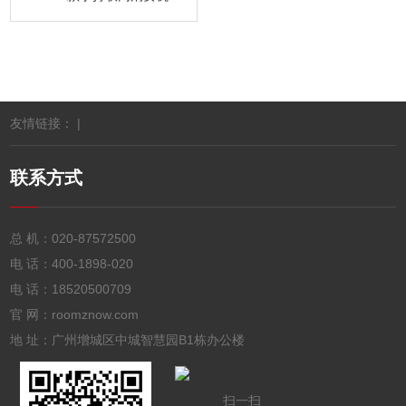
友情链接： |
联系方式
总 机：
020-87572500
电 话：
400-1898-020
电 话：
18520500709
官 网：roomznow.com
地 址：广州增城区中城智慧园B1栋办公楼
扫一扫