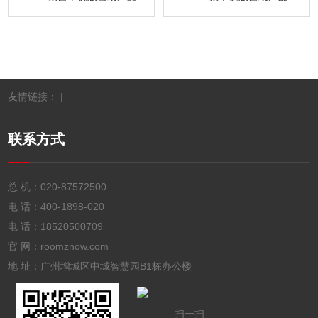
友情链接： |
联系方式
总 机：
020-87572500
电 话：
400-1898-020
电 话：
18520500709
官 网：roomznow.com
地 址：广州增城区中城智慧园B1栋办公楼
扫一扫