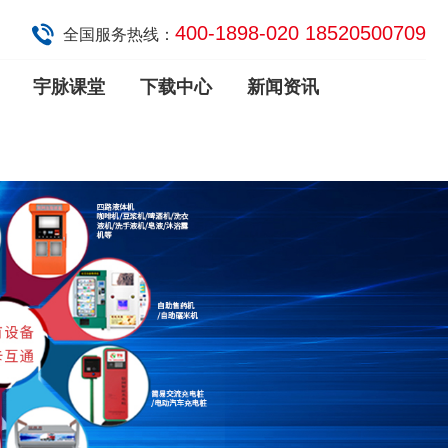
400-1898-020 18520500709
全国服务热线：
宇脉课堂
下载中心
新闻资讯