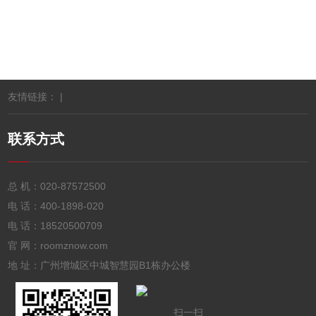
友情链接： |
联系方式
总 机：
020-87572500
电 话：
400-1898-020
电 话：
18520500709
官 网：roomznow.com
地 址：广州增城区中城智慧园B1栋办公楼
扫一扫