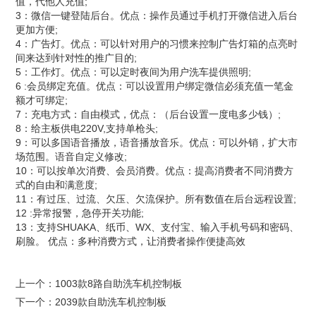
值，代他人充值;
3：微信一键登陆后台。优点：操作员通过手机打开微信进入后台
更加方便;
4：广告灯。优点：可以针对用户的习惯来控制广告灯箱的点亮时
间来达到针对性的推广目的;
5：工作灯。优点：可以定时夜间为用户洗车提供照明;
6 :会员绑定充值。优点：可以设置用户绑定微信必须充值一笔金
额才可绑定;
7：充电方式：自由模式，优点：（后台设置一度电多少钱）;
8：给主板供电220V,支持单枪头;
9：可以多国语音播放，语音播放音乐。优点：可以外销，扩大市
场范围。语音自定义修改;
10：可以按单次消费、会员消费。优点：提高消费者不同消费方
式的自由和满意度;
11：有过压、过流、欠压、欠流保护。所有数值在后台远程设置;
12 :异常报警，急停开关功能;
13：支持SHUAKA、纸币、WX、支付宝、输入手机号码和密码、
刷脸。 优点：多种消费方式，让消费者操作便捷高效
上一个：
1003款8路自助洗车机控制板
下一个：
2039款自助洗车机控制板