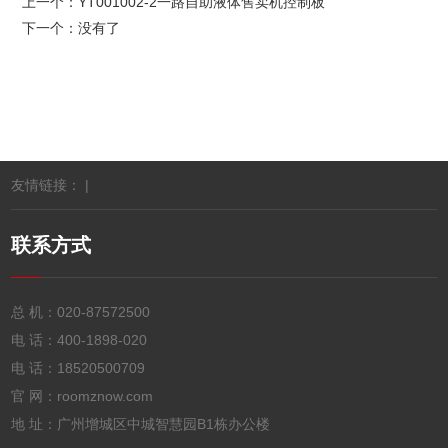
上一个：
YT001002-2一路自助液体售卖机控制板
下一个：没有了
友情链接： |
联系方式
总 机：
020-87572500
电 话：
400-1898-020
电 话：
18520500709
官 网：roomznow.com
地 址：广州增城区中城智慧园B1栋办公楼